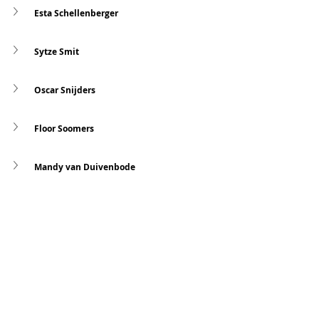
Esta Schellenberger
Sytze Smit
Oscar Snijders
Floor Soomers
Mandy van Duivenbode
Sanne van Heijningen
Renate van Oorschodt
Tom van Roij