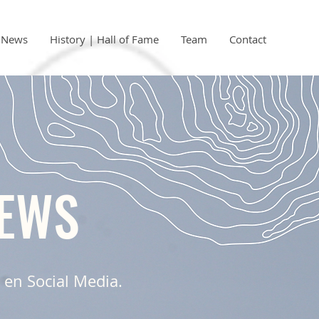
| News
History | Hall of Fame
Team
Contact
NEWS
) en Social Media.