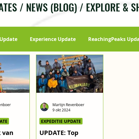
TES / NEWS (BLOG) / EXPLORE & 
 Update
Experience Update
ReachingPeaks Upd
enboer
Martijn Revenboer
9 okt 2024
ATE
EXPEDITIE UPDATE
 van
UPDATE: Top