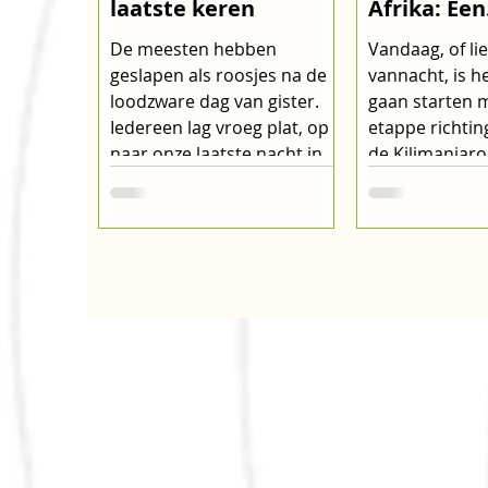
laatste keren
Afrika: Een
Ademben
De meesten hebben
Vandaag, of li
Einde van 
geslapen als roosjes na de
vannacht, is h
Epische Re
loodzware dag van gister.
gaan starten m
Iedereen lag vroeg plat, op
etappe richtin
naar onze laatste nacht in
de Kilimanjaro
onze net...