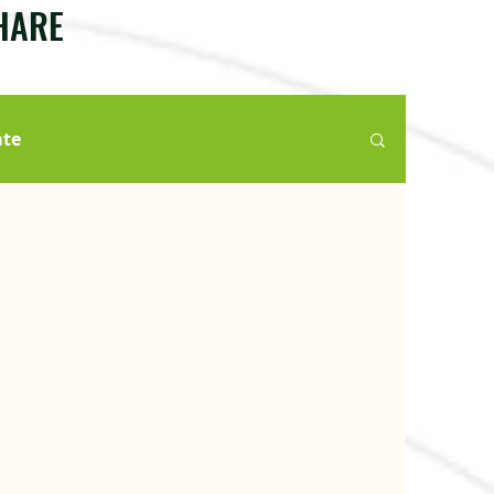
SHARE
ate