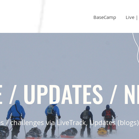
BaseCamp
Live 
E / UPDATES / 
s / challenges via LiveTrack, Updates (blogs