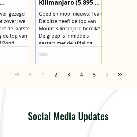
Kilimanjaro (5.895 M)
emend
Bereikt!
ever gezegd
Goed en mooi nieuws: Team
een
et zover; we
Deloitte heeft de top van
is
et de laatste
Mount Kilimanjaro bereikt!
g de top van
De groep is inmiddels
! Rond...
gestart met de afdaling.
Een...
1
2
3
4
5
Social Media Updates