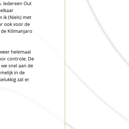
5. Iedereen Out 
elkaar 
 ik (Niels) met 
ar ook voor de 
 de Kilimanjaro 
 weer helemaal 
oor controle. De 
 we snel aan de 
elijk in de 
lukkig zat er 