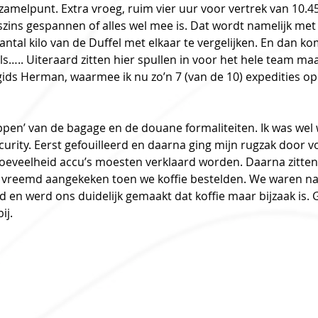
zamelpunt. Extra vroeg, ruim vier uur voor vertrek van 10.4
szins gespannen of alles wel mee is. Dat wordt namelijk met 
ntal kilo van de Duffel met elkaar te vergelijken. En dan kom
s….. Uiteraard zitten hier spullen in voor het hele team ma
ids Herman, waarmee ik nu zo’n 7 (van de 10) expedities op
oppen’ van de bagage en de douane formaliteiten. Ik was wel
curity. Eerst gefouilleerd en daarna ging mijn rugzak door v
 hoeveelheid accu’s moesten verklaard worden. Daarna zitten
 vreemd aangekeken toen we koffie bestelden. We waren nam
en werd ons duidelijk gemaakt dat koffie maar bijzaak is. Ge
j.  