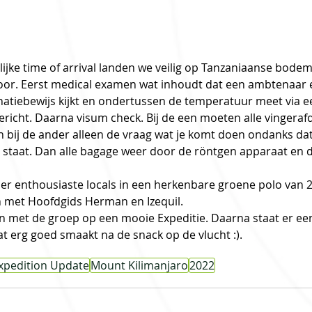
lijke time of arrival landen we veilig op Tanzaniaanse bode
door. Eerst medical examen wat inhoudt dat een ambtenaar 
natiebewijs kijkt en ondertussen de temperatuur meet via ee
gericht. Daarna visum check. Bij de een moeten alle vingeraf
bij de ander alleen de vraag wat je komt doen ondanks dat
rt staat. Dan alle bagage weer door de röntgen apparaat en
er enthousiaste locals in een herkenbare groene polo van 2
 met Hoofdgids Herman en Izequil. 
n met de groep op een mooie Expeditie. Daarna staat er een 
t erg goed smaakt na de snack op de vlucht :). 
xpedition Update
Mount Kilimanjaro
2022