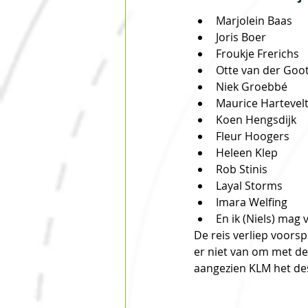
Marjolein Baas
Joris Boer
Froukje Frerichs
Otte van der Goo
Niek Groebbé
Maurice Hartevel
Koen Hengsdijk
Fleur Hoogers
Heleen Klep
Rob Stinis 
Layal Storms
Imara Welfing
En ik (Niels) mag 
De reis verliep voors
er niet van om met de
aangezien KLM het dess