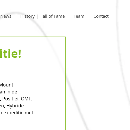
| News
History | Hall of Fame
Team
Contact
tie!
 Mount 
an in de 
 Positief, OMT, 
n, Hybride 
n expeditie met 