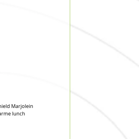
ield Marjolein 
arme lunch 