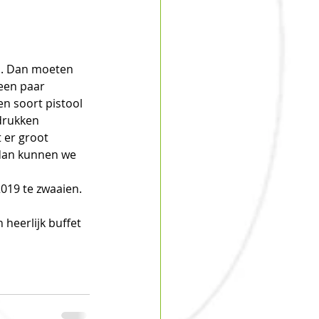
m. Dan moeten 
een paar 
n soort pistool 
drukken 
 er groot 
 dan kunnen we 
019 te zwaaien. 
heerlijk buffet 