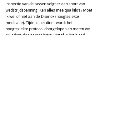
inspectie van de tassen volgt er een soort van 
wedstrijdspanning. Kan alles mee qua kilo’s? Moet 
ik wel of niet aan de Diamox (hoogteziekte 
medicatie). Tijdens het diner wordt het 
hoogteziekte protocol doorgelopen en meten we 
bij iedere deelnemer het zuurstof in het bloed.  
Plots worden de tafelgesprekken onderbroken 
door luid geschreeuw en muziek; Entertainment! 
Van acrobatiek tot vuurspuwers. Nu pitten en 
morgen start het echt. Op naar Mount Kilimanjaro 
(5.895 m)!
Expeditie Update