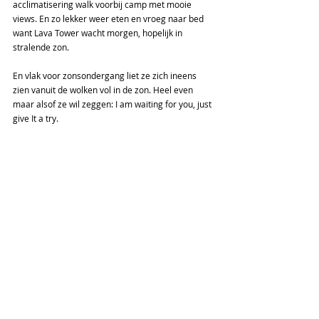
acclimatisering walk voorbij camp met mooie 
views. En zo lekker weer eten en vroeg naar bed 
want Lava Tower wacht morgen, hopelijk in 
stralende zon.
En vlak voor zonsondergang liet ze zich ineens 
zien vanuit de wolken vol in de zon. Heel even 
maar alsof ze wil zeggen: I am waiting for you, just 
give It a try.