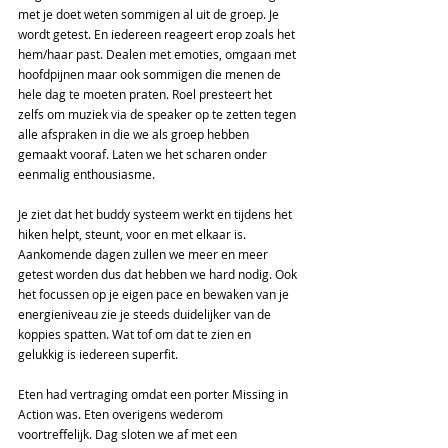
met je doet weten sommigen al uit de groep. Je 
wordt getest. En iedereen reageert erop zoals het 
hem/haar past. Dealen met emoties, omgaan met 
hoofdpijnen maar ook sommigen die menen de 
hele dag te moeten praten. Roel presteert het 
zelfs om muziek via de speaker op te zetten tegen 
alle afspraken in die we als groep hebben 
gemaakt vooraf. Laten we het scharen onder 
eenmalig enthousiasme.
Je ziet dat het buddy systeem werkt en tijdens het 
hiken helpt, steunt, voor en met elkaar is. 
Aankomende dagen zullen we meer en meer 
getest worden dus dat hebben we hard nodig. Ook 
het focussen op je eigen pace en bewaken van je 
energieniveau zie je steeds duidelijker van de 
koppies spatten. Wat tof om dat te zien en 
gelukkig is iedereen superfit.
Eten had vertraging omdat een porter Missing in 
Action was. Eten overigens wederom 
voortreffelijk. Dag sloten we af met een 