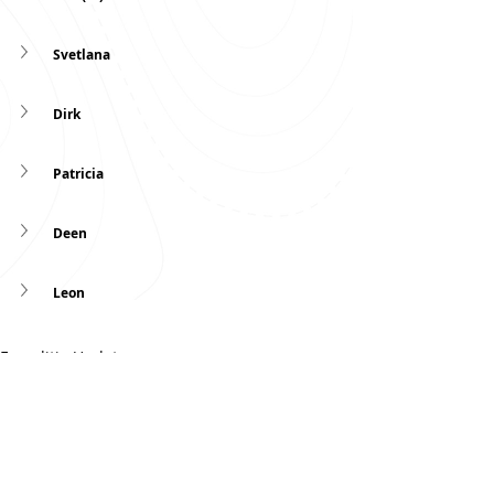
Svetlana
Dirk
Patricia
Deen
Leon
Expeditie Update
Reaching Peaks is a program for anyone
who wants to optimize work-life balance,
health, well-being and performance.