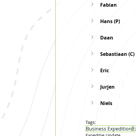
Fabian
Hans (P)
Daan
Sebastiaan (C)
Eric
Jurjen
Niels
Tags:
Business Expedition
E
Expeditie Update