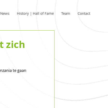
| News
History | Hall of Fame
Team
Contact
t zich
nzania te gaan 