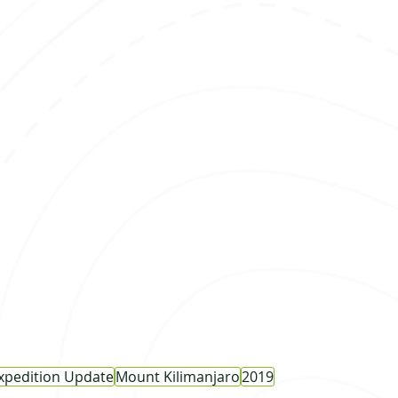
xpedition Update
Mount Kilimanjaro
2019