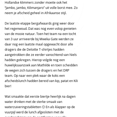
Hollandse klimmers zonder moeite ook het 
“Jambo, jambo, Kilimanjaro” uit volle borst mee. Zo 
neem je afscheid geheel in Afrikaanse stijl.
De laatste etappe bergafwaards ging weer door 
het regenwoud. Dat was nog even volop genieten 
van de mooie natuur. Toen het team na een tocht 
van 3 uur arriveerde bij Mweka Gate werden ze 
daar nog een laatste maal opgewacht door alle 
dragers die de Deloitte T-shirtjes hadden 
aangetrokken die ze eerder vanochtend van Niels 
hadden gekregen. Hierop volgde nog een 
huwelijksaanzoek aan Mathilde en toen scheidden 
de wegen zich tussen de dragers en het DRP 
team. Op naar een plek waar de koks een 
afscheidslunch hadden bereid van kip, patat en Kili 
bier! 
Wat smaakte dat eerste biertje heerlijk na dagen 
water drinken met de sterke smaak van 
waterzuiveringstabletten 🙂 En als klapper op de 
vuurpijl werd de lunch afgesloten met de 