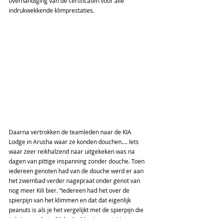
overhandiging van de certificaten voor alle 
indrukwekkende klimprestaties.
Daarna vertrokken de teamleden naar de KIA 
Lodge in Arusha waar ze konden douchen…. Iets 
waar zeer reikhalzend naar uitgekeken was na 
dagen van pittige inspanning zonder douche. Toen 
iedereen genoten had van de douche werd er aan 
het zwembad verder nagepraat onder genot van 
nog meer Kili bier. “Iedereen had het over de 
spierpijn van het klimmen en dat dat eigenlijk 
peanuts is als je het vergelijkt met de spierpijn die 