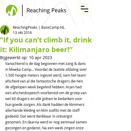
ReachingPeaks | BaseCamp-NL
13 okt 2016
“If you can’t climb it, drink
it: Kilimanjaro beer!”
Bijgewerkt op:
10 apr 2023
Vanochtend is de dag begonnen met zang & dans 
in Mweka Camp… Voordat de laatste afdaling over 
1,500 hoogte meters ingezet werd, nam het team 
afscheid van al die fantastische dragers die hen 
de afgelopen week begeleid hebben. Arjen had 
een afscheidsspeech voorbereid om de groep van 
wel 60 dragers en alle gidsen te bedanken voor 
hun goede zorgen. Als dank hadden de klimmers 
allerhande kleding en klim outfits met de staff 
gedeeld. Dat werd dankbaar in ontvangst 
genomen. En daarna werd er nog eenmaal samen 
gezongen en gedanst. Na een week zingen onze 