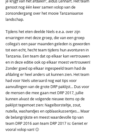
je krijgt van het afdalen”, aldus Lennart. Het team 
genoot nog één keer samen volop van de 
zonsondergang over het mooie Tanzaniaanse 
landschap.
Tijdens het eten deelde Niels e.e.a. over zijn 
ervaringen met deze groep, die van een groep 
collega’s een paar maanden geleden is geworden 
tot een echt, hecht team tijdens hun avonturen in 
Tanzania. Een team dat op elkaar kan vertrouwen 
en in deze editie ook op elkaar moest vertrouwen! 
Zonder goed op elkaar ingespeeld team had de 
afdaling er heel anders uit kunnen zien. Het team 
had voor Niels uiteraard nog wat tips voor 
aanvullingen van de grote DRP paklijst… Dus voor 
de mensen die mee gaan met DRP 2017, jullie 
kunnen alvast de volgende nieuwe items op de 
paklijst tegemoet zien: Nagelborsteltje, zout, 
nutella, washandjes en opblaaskussentjes… Maar 
de belangrijkste en meest waardevolle tip van 
team DRP 2016 aan team DRP 2017 is: Geniet er 
vooral volop van! 🙂