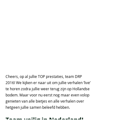
Cheers, op al jullie TOP prestaties, team DRP 
2016! We kijken er naar uit om jullie verhalen ‘live’ 
te horen zodra jullie weer terug zijn op Hollandse 
bodem. Maar voor nu eerst nog maar even volop 
genieten van alle bietjes en alle verhalen over 
hetgeen jullie samen beleefd hebben.
Team veilig in Nederland!
Woensdagavond is uitgebreid geproost op alle 
avonturen die het team heeft meegemaakt tijdens 