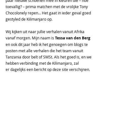
paar nieuwe schoenen mee in kleuren die – hoe 
toevallig? – prima matchen met de vrolijke Tony 
Chocolonely repen… Het gaat in ieder geval goed 
gestyled de Kilimanjaro op.
Wij kijken uit naar jullie verhalen vanuit Afrika 
vanaf morgen. Mijn naam is 
Tessa van den Berg 
en ook dit jaar heb ik het genoegen om blogs te 
posten met alle verhalen die het team vanuit 
Tanzania door belt of SMSt. Als het goed is, en we 
hebben verbinding met de Kilimanjaro, zal 
er dagelijks een bericht op deze site verschijnen.
Wij wensen het team alle goeds en een 
voorspoedige vlucht morgen naar Afrika! Dat het 
een onvergetelijke ervaring mag gaan worden 
naar ‘het dak van Afrika’, zoals de Afrikanen 
zeggen.
Expeditie Update