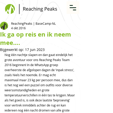
ReachingPeaks | BaseCamp-NL
4 okt 2016
Ik ga op reis en ik neem
mee….
Bijgewerkt op:
17 jun 2023
Nog één nachtje slapen en dan gaat eindelijk het 
grote avontuur voor ons Reaching Peaks Team 
2016 beginnen! In de WhatsApp groep 
overheerste de afgelopen dagen de ‘inpak stress’, 
zoals Niels het noemde. Er mag echt 
maximaal maar 23 kg per persoon mee, dus dan 
is het nog wel een puzzel om outfits voor diverse 
weersomstandigheden en grote 
temperatuurverschillen in één tas te krijgen. Maar 
als het goed is, is ook deze laatste ‘beproeving’ 
voor vertrek inmiddels achter de rug en kan 
iedereen nog één nacht dromen van alle grote 