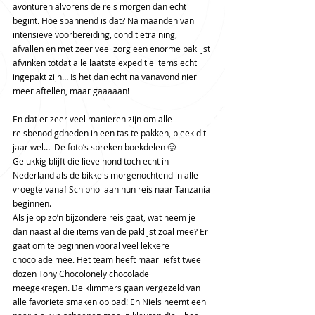
avonturen alvorens de reis morgen dan echt 
begint. Hoe spannend is dat? Na maanden van 
intensieve voorbereiding, conditietraining, 
afvallen en met zeer veel zorg een enorme paklijst 
afvinken totdat alle laatste expeditie items echt 
ingepakt zijn… Is het dan echt na vanavond nier 
meer aftellen, maar gaaaaan!
En dat er zeer veel manieren zijn om alle 
reisbenodigdheden in een tas te pakken, bleek dit 
jaar wel…  De foto’s spreken boekdelen 🙂 
Gelukkig blijft die lieve hond toch echt in 
Nederland als de bikkels morgenochtend in alle 
vroegte vanaf Schiphol aan hun reis naar Tanzania 
beginnen.
Als je op zo’n bijzondere reis gaat, wat neem je 
dan naast al die items van de paklijst zoal mee? Er 
gaat om te beginnen vooral veel lekkere 
chocolade mee. Het team heeft maar liefst twee 
dozen Tony Chocolonely chocolade 
meegekregen. De klimmers gaan vergezeld van 
alle favoriete smaken op pad! En Niels neemt een 