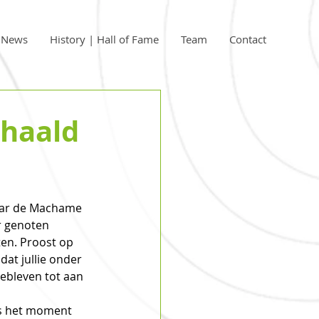
| News
History | Hall of Fame
Team
Contact
thaald
aar de Machame 
r genoten 
ten. Proost op 
at jullie onder 
bleven tot aan 
as het moment 