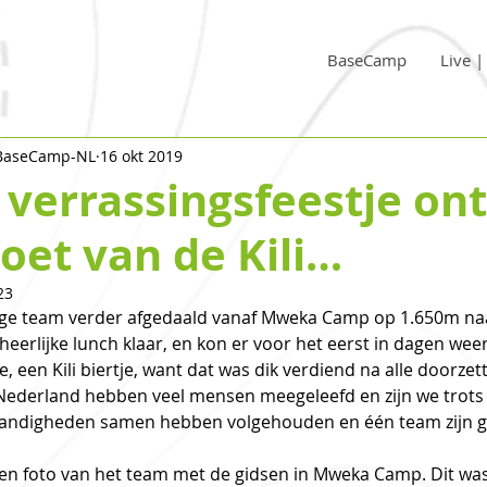
BaseCamp
Live 
 BaseCamp-NL
16 okt 2019
verrassingsfeestje on
oet van de Kili…
23
llige team verder afgedaald vanaf Mweka Camp op 1.650m n
heerlijke lunch klaar, en kon er voor het eerst in dagen wee
, een Kili biertje, want dat was dik verdiend na alle doorzet
n Nederland hebben veel mensen meegeleefd en zijn we trots d
tandigheden samen hebben volgehouden en één team zijn ge
 een foto van het team met de gidsen in Mweka Camp. Dit w