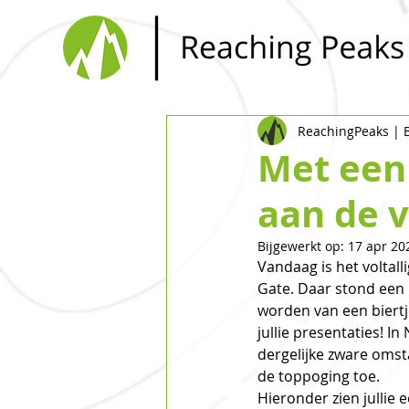
ReachingPeaks |
Met een 
aan de v
Bijgewerkt op:
17 apr 20
Vandaag is het volta
Gate. Daar stond een 
worden van een biertje
jullie presentaties! I
dergelijke zware oms
de toppoging toe. 
Hieronder zien jullie