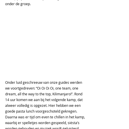
onder de groep. 
Onder luid geschreeuw van onze guides werden 
we voortgedreven: “Oi Oi Oi Oi, one team, one 
dream, all the way to the top, Kilimanjaro!”. Rond 
14 uur komen we aan bij het volgende kamp, dat 
alweer volledig is opgezet. Hier hebben we een 
goede pasta lunch voorgeschoteld gekregen. 
Daarna was er tijd om even te chillen in het kamp, 
waarbij er spelletjes worden gespeeld, siësta’s 
worden gehouden en muziek wordt geluisterd. 