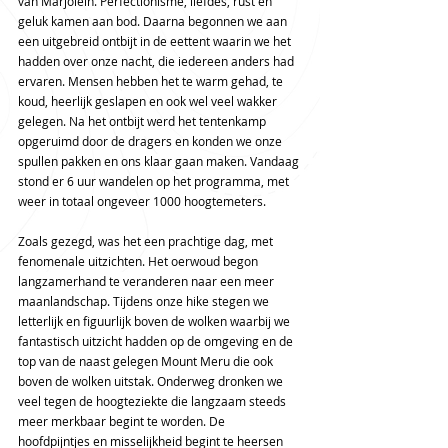
van Marjolein. Perfectionisme, liefdes, rust en 
geluk kamen aan bod. Daarna begonnen we aan 
een uitgebreid ontbijt in de eettent waarin we het 
hadden over onze nacht, die iedereen anders had 
ervaren. Mensen hebben het te warm gehad, te 
koud, heerlijk geslapen en ook wel veel wakker 
gelegen. Na het ontbijt werd het tentenkamp 
opgeruimd door de dragers en konden we onze 
spullen pakken en ons klaar gaan maken. Vandaag 
stond er 6 uur wandelen op het programma, met 
weer in totaal ongeveer 1000 hoogtemeters. 
Zoals gezegd, was het een prachtige dag, met 
fenomenale uitzichten. Het oerwoud begon 
langzamerhand te veranderen naar een meer 
maanlandschap. Tijdens onze hike stegen we 
letterlijk en figuurlijk boven de wolken waarbij we 
fantastisch uitzicht hadden op de omgeving en de 
top van de naast gelegen Mount Meru die ook 
boven de wolken uitstak. Onderweg dronken we 
veel tegen de hoogteziekte die langzaam steeds 
meer merkbaar begint te worden. De 
hoofdpijntjes en misselijkheid begint te heersen 