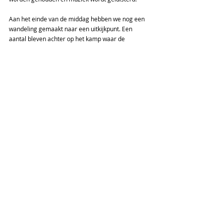
Aan het einde van de middag hebben we nog een 
wandeling gemaakt naar een uitkijkpunt. Een 
aantal bleven achter op het kamp waar de 
hoogteziekte iets harder begon in te slaan. Bij het 
uitkijkpunt liet de Kilimanjaro weer even zichzelf 
tussen de wolken zien. Voor het eten kregen we 
een briefing over wat ons de volgende dag stond 
te wachten. We kregen alweer een drie gangen 
menu geserveerd, met taart. Na het eten wilden 
we graag gaan weerwolven, het was tenslotte 
volle maan. Helaas was Rob het spel vergeten, dus 
met grote teleurstelling zijn we richting onze tent 
gegaan. Het koelt hard af in de avond, dus de 
opgave om de warme eettent uit te gaan en ons 
tent in te kruipen wordt inmiddels een grotere 
opgave.
Expeditie Update
Reaching Peaks is a program for anyone