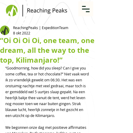
ReachingPeaks | ExpeditionTeam
8 okt 2022
“Oi Oi Oi Oi, one team, one
dream, all the way to the
top, Kilimanjaro!”
“Goodmorning, how did you sleep? Can I give you 
some coffee, tea or hot chocolate?” Niet vaak word 
ik zo vriendelijk gewekt om 06:30. Het was een 
onstuimig nachtje met veel gedraai, maar toch is 
er gemiddeld wel 5 uurtjes slaap gepakt. Na een 
heerlijk bakje thee vanuit de tent, werd het leven 
nog mooier toen we naar buiten gingen. Strak 
blauwe lucht, heerlijk zonnetje in het gezicht en 
een uitzicht op de Kilimanjaro. 
We begonnen onze dag met positieve affirmaties 