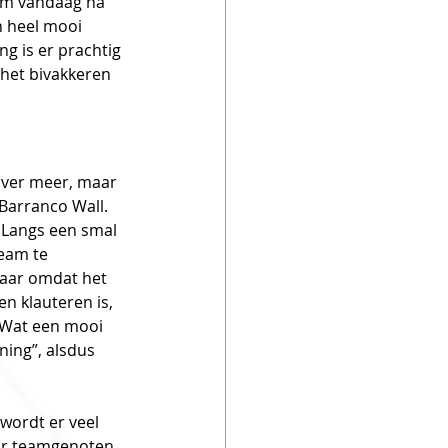
eam vandaag na 
n heel mooi 
 is er prachtig 
het bivakkeren 
o ver meer, maar 
 Barranco Wall.
 Langs een smal 
eam te 
aar omdat het 
 klauteren is, 
 Wat een mooi 
ing”, alsdus 
wordt er veel 
ar teamgenoten 