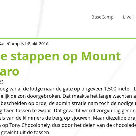
BaseCamp
Live 
 BaseCamp-NL
8 okt 2016
te stappen op Mount
jaro
23
roeg vanaf de lodge naar de gate op ongeveer 1,500 meter. 
lijk de zon doorgebroken. Dat maakte het lange wachten 
sbescheiden op orde, de administratie nam toch de nodige ti
g twee tassen te zwaar. Dat gewicht wordt zorgvuldig geco
els van de klimmers de berg op sjouwen. Maar diezelfde drag
ijn op Tony Chocolonely, dus door het delen van de chocolad
 gewicht uit de tassen.