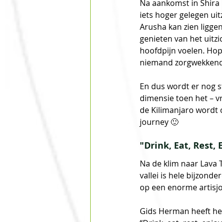
Na aankomst in Shira
iets hoger gelegen uit
Arusha kan zien ligge
genieten van het uitz
hoofdpijn voelen. Hope
niemand zorgwekkend
En dus wordt er nog s
dimensie toen het – v
de Kilimanjaro wordt 
journey 🙂
"Drink, Eat, Rest, 
Na de klim naar Lava 
vallei is hele bijzonde
op een enorme artisjo
Gids Herman heeft het