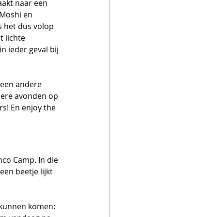
akt naar een 
 Moshi en 
 het dus volop 
 lichte 
n ieder geval bij 
 een andere 
dere avonden op 
s! En enjoy the 
nco Camp. In die 
een beetje lijkt 
e kunnen komen: 