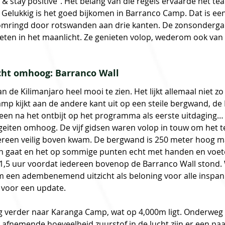
oy & stay positive”. Het belang van die regels ervaarde het t
. Gelukkig is het goed bijkomen in Barranco Camp. Dat is ee
mringd door rotswanden aan drie kanten. De zonsondergang
eten in het maanlicht. Ze genieten volop, wederom ook van 
echt omhoog: Barranco Wall
an de Kilimanjaro heel mooi te zien. Het lijkt allemaal niet z
amp kijkt aan de andere kant uit op een steile bergwand, de
en na het ontbijt op het programma als eerste uitdaging…
ggeiten omhoog. De vijf gidsen waren volop in touw om het t
dereen veilig boven kwam. De bergwand is 250 meter hoog m
n gaat en het op sommige punten echt met handen en voeten
1,5 uur voordat iedereen bovenop de Barranco Wall stond.
een adembenemend uitzicht als beloning voor alle inspann
e voor een update.
 verder naar Karanga Camp, wat op 4,000m ligt. Onderweg 
afnemende hoeveelheid zuurstof in de lucht zijn er een pa