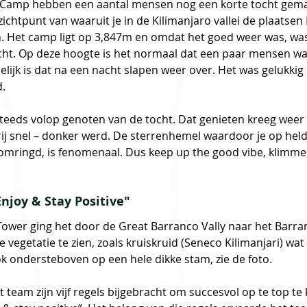
 Camp hebben een aantal mensen nog een korte tocht gema
zichtpunt van waaruit je in de Kilimanjaro vallei de plaatsen
n. Het camp ligt op 3,847m en omdat het goed weer was, was
icht. Op deze hoogte is het normaal dat een paar mensen wat
lijk is dat na een nacht slapen weer over. Het was gelukkig i
.
teeds volop genoten van de tocht. Dat genieten kreeg weer
rij snel – donker werd. De sterrenhemel waardoor je op hel
omringd, is fenomenaal. Dus keep up the good vibe, klimmer
Enjoy & Stay Positive"
Tower ging het door de Great Barranco Vally naar het Barra
re vegetatie te zien, zoals kruiskruid (Seneco Kilimanjari) wat 
k ondersteboven op een hele dikke stam, zie de foto.
 team zijn vijf regels bijgebracht om succesvol op te top t