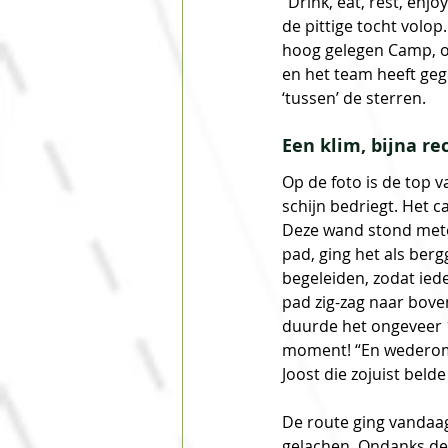
“Drink, eat, rest, enj
de pittige tocht volop
hoog gelegen Camp, o
en het team heeft geg
‘tussen’ de sterren.
Een klim, bijna r
Op de foto is de top v
schijn bedriegt. Het c
Deze wand stond mete
pad, ging het als ber
begeleiden, zodat ie
pad zig-zag naar bove
duurde het ongeveer 
moment! “En wederom 
Joost die zojuist beld
De route ging vandaag
gelachen. Ondanks de 