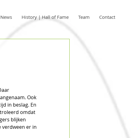
| News
History | Hall of Fame
Team
Contact
Daar 
aangenaam. Ook 
jd in beslag. En 
ntroleerd omdat 
ers blijken 
e verdween er in 