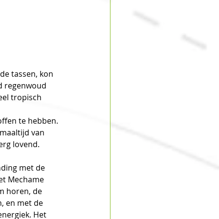
de tassen, kon 
eid regenwoud 
el tropisch 
offen te hebben. 
maaltijd van 
erg lovend.
nding met de 
 het Mechame 
m horen, de 
, en met de 
energiek. Het 