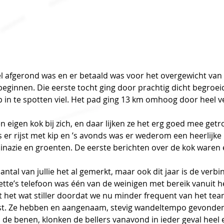
l afgerond was en er betaald was voor het overgewicht van 
t beginnen. Die eerste tocht ging door prachtig dicht begro
p in te spotten viel. Het pad ging 13 km omhoog door heel ve
 eigen kok bij zich, en daar lijken ze het erg goed mee getr
er rijst met kip en ’s avonds was er wederom een heerlijke 
inazie en groenten. De eerste berichten over de kok waren 
ntal van jullie het al gemerkt, maar ook dit jaar is de verbi
isette’s telefoon was één van de weinigen met bereik vanuit
kt het wat stiller doordat we nu minder frequent van het tea
t. Ze hebben en aangenaam, stevig wandeltempo gevonden
n de benen, klonken de bellers vanavond in ieder geval heel 