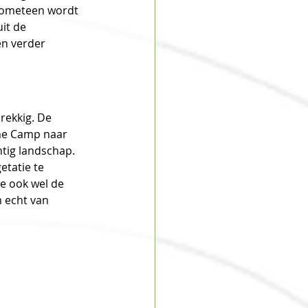
 zometeen wordt 
it de 
en verder 
rekkig. De 
me Camp naar 
tig landschap. 
tatie te 
e ook wel de 
 echt van 