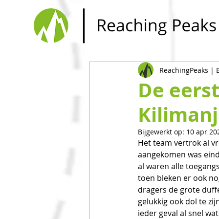
ReachingPeaks |
De eers
Kiliman
Bijgewerkt op:
10 apr 20
Het team vertrok al v
aangekomen was einde
al waren alle toegang
toen bleken er ook no
dragers de grote duff
gelukkig ook dol te z
ieder geval al snel wat