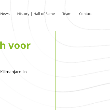
| News
History | Hall of Fame
Team
Contact
ch voor
ilimanjaro. In 