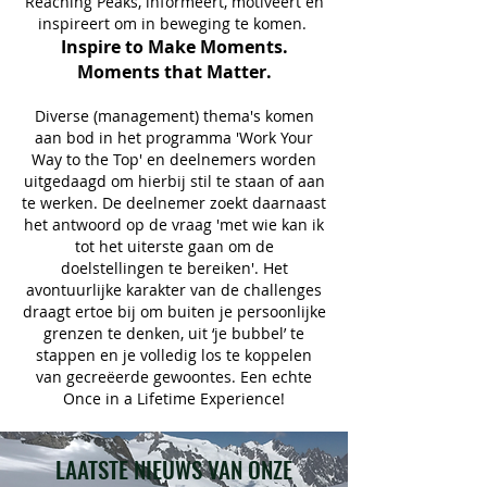
Reaching Peaks, informeert, motiveert en
inspireert om in beweging te komen.
Inspire to Make Moments.
Moments that Matter.
Diverse (management) thema's komen
aan bod in het programma 'Work Your
Way to the Top' en deelnemers worden
uitgedaagd om hierbij stil te staan of aan
te werken. De deelnemer zoekt daarnaast
het antwoord op de vraag 'met wie kan ik
tot het uiterste gaan om de
doelstellingen te bereiken'.
Het
avontuurlijke karakter van de challenges
draagt ertoe bij om buiten je persoonlijke
grenzen te denken, uit ‘je bubbel’ te
stappen en je volledig los te koppelen
van gecreëerde gewoontes.
Een echte
Once in a Lifetime Experience!
LAATSTE NIEUWS VAN ONZE