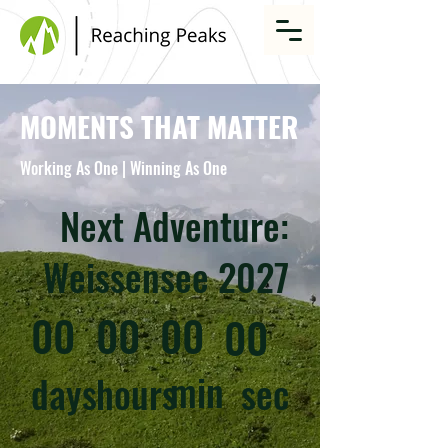
MOMENTS THAT MATTER
Working As One | Winning As One
Next Adventure:
Weissensee 2027
00
00
00
00
min
days
hours
sec