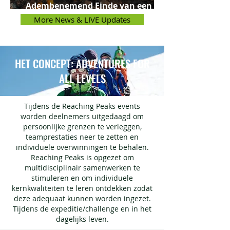
Adembenemend Einde van een
Epische Reis
More News & LIVE Updates
HET CONCEPT: ADVENTURES FOR
ALL LEVELS
Tijdens de Reaching Peaks events
worden deelnemers uitgedaagd om
persoonlijke grenzen te verleggen,
teamprestaties neer te zetten en
individuele overwinningen te behalen.
Reaching Peaks is opgezet om
multidisciplinair samenwerken te
stimuleren en om individuele
kernkwaliteiten te leren ontdekken zodat
deze adequaat kunnen worden ingezet.
Tijdens de expeditie/challenge en in het
dagelijks leven.