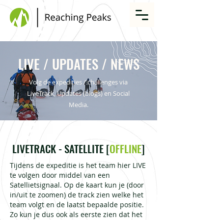
LIVE / UPDATES / NEWS
Volg de expedities / challenges via
LiveTrack, Updates (blogs) en Social
Media.
LIVETRACK - SATELLITE [
OFFLINE
]
Tijdens de expeditie is het team hier LIVE
te volgen door middel van een
Satellietsignaal. Op de kaart kun je (door
in/uit te zoomen) de track zien welke het
team volgt en de laatst bepaalde positie.
Zo kun je dus ook als eerste zien dat het