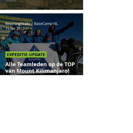
ReachingPeaks | BaseCamp-NL
15 okt 2013
EXPEDITIE UPDATE
Alle Teamleden op de TOP
van Mount Kilimanjaro!
15
/
15
Social Media Updates