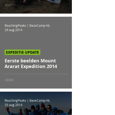
ReachingPeaks | BaseCamp-NL
29 aug 2014
EXPEDITIE UPDATE
video
Eerste beelden Mount
Ararat Expedition 2014
ReachingPeaks | BaseCamp-NL
25 aug 2014